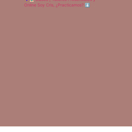
Online
Soy Cris, ¿Practicamos? ⬇️