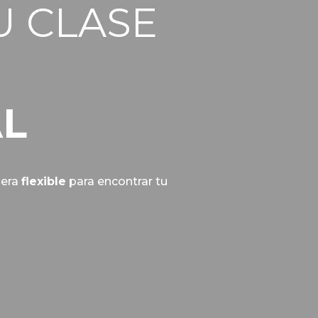
U CLASE
AL
nera
flexible
para encontrar tu