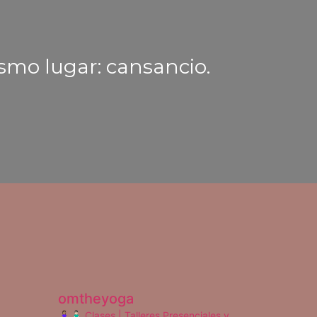
ismo lugar: cansancio.
omtheyoga
🧘🏽‍♀️🧘🏻‍♂️ Clases | Talleres
Presenciales y