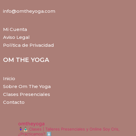
info@omtheyoga.com
Mi Cuenta
Aviso Legal
Política de Privacidad
OM THE YOGA
Inicio
Sobre Om The Yoga
Clases Presenciales
Contacto
omtheyoga
🧘🏽‍♀️🧘🏻‍♂️ Clases | Talleres
Presenciales y Online
Soy Cris,
¿Practicamos? ⬇️